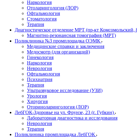
Наркология
Отоларингология (ЛОР)
Офтальмология
Стоматология
Терапия
Диагностическое отделение МРТ (пр-кт Комсомольский, 
Магнитно-резонансная томография (МРТ)
Поликлиника №3 промплощадка ОЭМК
Медицинские справки и заключения
Медосмотр (для организаций)
Гинекология
Наркология
Неврология
Офтальмология
Психиатрия
Терапия
Ультразвуковое исследование (УЗИ)
Урология
Хирургия
Оториноларингология (ЛОР)
ЛебГОК-Здоровье на ул. Фрунзе, 23 (г. Губкин)
Лабораторная диагностика и исследования
Неврология
Терапия
Поликлиника промплощадка ЛебГОК