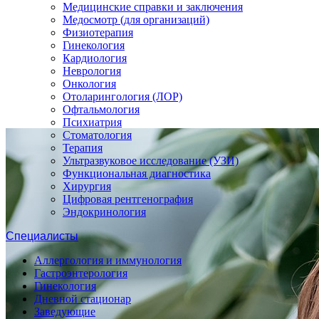
Медицинские справки и заключения
Медосмотр (для организаций)
Физиотерапия
Гинекология
Кардиология
Неврология
Онкология
Отоларингология (ЛОР)
Офтальмология
Психиатрия
Стоматология
Терапия
Ультразвуковое исследование (УЗИ)
Функциональная диагностика
Хирургия
Цифровая рентгенография
Эндокринология
Специалисты
Аллергология и иммунология
Гастроэнтерология
Гинекология
Дневной стационар
Заведующие