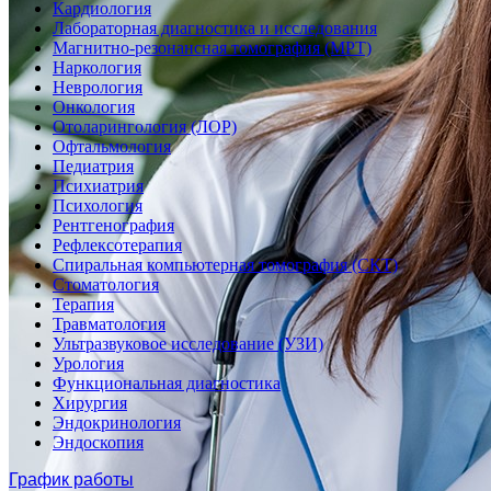
Кардиология
Лабораторная диагностика и исследования
Магнитно-резонансная томография (МРТ)
Наркология
Неврология
Онкология
Отоларингология (ЛОР)
Офтальмология
Педиатрия
Психиатрия
Психология
Рентгенография
Рефлексотерапия
Спиральная компьютерная томография (СКТ)
Стоматология
Терапия
Травматология
Ультразвуковое исследование (УЗИ)
Урология
Функциональная диагностика
Хирургия
Эндокринология
Эндоскопия
График работы