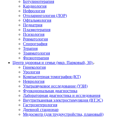
Ботулинотерапия
Кардиология
Нефрология
Отоларингология (ЛОР)
Офтальмология
Педиатрия
Плазмотерапия
Психология
Ревматология
Спирография
Терапия
Травматология
Физиотерапия
Центр здоровья и семьи (мкр. Парковый, 30)
Гинекология
Урология
Компьютерная томография (КТ)
Неврология
Ультразвуковое исследование (УЗИ)
Функциональная диагностика
Лабораторная диагностика и исследования
Внутритканевая электростимуляция (ВТЭС)
Гастроэнтерология
Дневной стационар
Медосмотр (для трудоустройства, плановый)