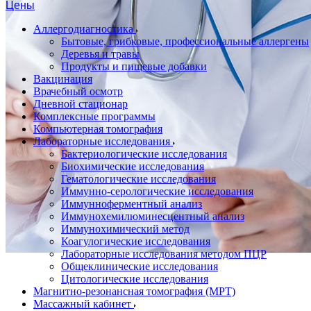
Цены
Аллергодиагностика
Бытовые, грибковые, профессиональные аллергены
Деревья и травы
Продукты и пищевые добавки
Вакцинация
Врачебный осмотр
Дневной стационар
Комплексные программы
Компьютерная томография
Лабораторные исследования
Бактериологические исследования
Биохимические исследования
Гематологические исследования
Иммунно-серологические исследования
Иммунноферментный анализ
Иммунохемилюминесцентный анализ
Иммунохимический метод
Коагулогические исследования
Лабораторные исследования методом ПЦР
Общеклинические исследования
Цитологические исследования
Магнитно-резонансная томография (МРТ)
Массажный кабинет