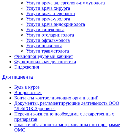
Услуги врача аллерголога-иммунолога
Услуги врача хирурга
Услуги врача-невролога
Услуги врача-уролога
Услуги врача-эндокринолога
Услуги гинеколога
Услуги отоларинголога
Услуги офтальмолога
Услуги психолога
Услуги травматолога
Физиопроцедурный кабинет
Функциональная диагностика
Эндоскопия
Для пациента
Будь в курсе
Вопрос-ответ
Контакты контролирующих организаций
Документы, регламентирующие деятельность ООО
"ЛебГОК-Здоровье"
Перечни жизненно необходимых лекарственных
препаратов
Права и обязанности застрахованных по программе
ОМС