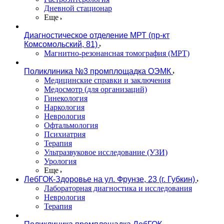
Дневной стационар
Еще
Диагностическое отделение МРТ (пр-кт
Комсомольский, 81)
Магнитно-резонансная томография (МРТ)
Поликлиника №3 промплощадка ОЭМК
Медицинские справки и заключения
Медосмотр (для организаций)
Гинекология
Наркология
Неврология
Офтальмология
Психиатрия
Терапия
Ультразвуковое исследование (УЗИ)
Урология
Еще
ЛебГОК-Здоровье на ул. Фрунзе, 23 (г. Губкин)
Лабораторная диагностика и исследования
Неврология
Терапия