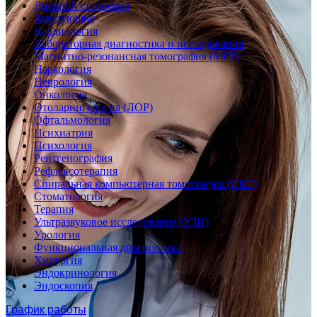
Дневной стационар
Заведующие
Кардиология
Лабораторная диагностика и исследования
Магнитно-резонансная томография (МРТ)
Наркология
Неврология
Онкология
Отоларингология (ЛОР)
Офтальмология
Психиатрия
Психология
Рентгенография
Рефлексотерапия
Спиральная компьютерная томография (СКТ)
Стоматология
Терапия
Ультразвуковое исследование (УЗИ)
Урология
Функциональная диагностика
Хирургия
Эндокринология
Эндоскопия
График работы