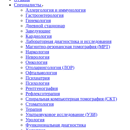
Специалисты
Аллергология и иммунология
Гастроэнтерология
Гинекология
Дневной стационар
Заведующие
Кардиология
Лабораторная диагностика и исследования
Магнитно-резонансная томография (МРТ)
Наркология
Неврология
Онкология
Отоларингология (ЛОР)
Офтальмология
Психиатрия
Психология
Рентгенография
Рефлексотерапия
Спиральная компьютерная томография (СКТ)
Стоматология
Терапия
Ультразвуковое исследование (УЗИ)
Урология
Функциональная диагностика