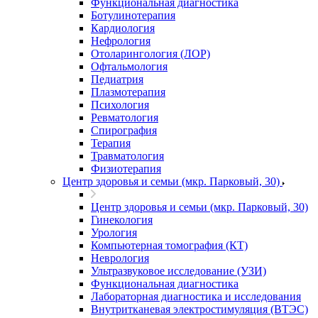
Функциональная диагностика
Ботулинотерапия
Кардиология
Нефрология
Отоларингология (ЛОР)
Офтальмология
Педиатрия
Плазмотерапия
Психология
Ревматология
Спирография
Терапия
Травматология
Физиотерапия
Центр здоровья и семьи (мкр. Парковый, 30)
Центр здоровья и семьи (мкр. Парковый, 30)
Гинекология
Урология
Компьютерная томография (КТ)
Неврология
Ультразвуковое исследование (УЗИ)
Функциональная диагностика
Лабораторная диагностика и исследования
Внутритканевая электростимуляция (ВТЭС)