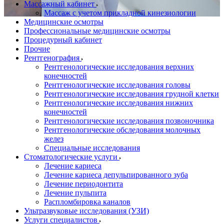
Массажный кабинет
Массаж с учетом прикладной кинезиологии
Медицинские осмотры
Профессиональные медицинские осмотры
Процедурный кабинет
Прочие
Рентгенография
Рентгенологические исследования верхних
конечностей
Рентгенологические исследования головы
Рентгенологические исследования грудной клетки
Рентгенологические исследования нижних
конечностей
Рентгенологические исследования позвоночника
Рентгенологические обследования молочных
желез
Специальные исследования
Стоматологические услуги
Лечение кариеса
Лечение кариеса депульпированного зуба
Лечение периодонтита
Лечение пульпита
Распломбировка каналов
Ультразвуковые исследования (УЗИ)
Услуги специалистов