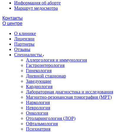
Информация об аборте
Маршрут медосмотра
Контакты
О центре
О клинике
Лицензии
Партнеры
Отзывы
Специалисты
Аллергология и иммунология
Гастроэнтерология
Гинекология
Дневной стационар
Заведующие
Кардиология
Лабораторная диагностика и исследования
Магнитно-резонансная томография (МРТ)
Наркология
Неврология
Онкология
Отоларингология (ЛОР)
Офтальмология
Психиатрия