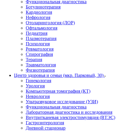
Функциональная диагностика
Ботулинотерапия
Кардиология
Нефрология
Отоларингология (ЛОР)
Офтальмология
Педиатрия
Плазмотерапия
Психология
Ревматология
Спирография
Терапия
Травматология
Физиотерапия
Центр здоровья и семьи (мкр. Парковый, 30)
Гинекология
Урология
Компьютерная томография (КТ)
Неврология
Ультразвуковое исследование (УЗИ)
Функциональная диагностика
Лабораторная диагностика и исследования
Внутритканевая электростимуляция (ВТЭС)
Гастроэнтерология
Дневной стационар