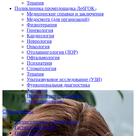
Терапия
Поликлиника промплощадка ЛебГОК
Медицинские справки и заключения
Медосмотр (для организаций)
Физиотерапия
Гинекология
Кардиология
Неврология
Онкология
Отоларингология (ЛОР)
Офтальмология
Психиатрия
Стоматология
Терапия
Ультразвуковое исследование (УЗИ)
Функциональная диагностика
Хирургия
Цифровая рентгенография
Эндокринология
Специалисты
Аллергология и иммунология
Гастроэнтерология
Гинекология