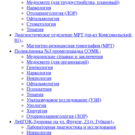
Медосмотр (для трудоустройства, плановый)
Наркология
Отоларингология (ЛОР)
Офтальмология
Стоматология
Терапия
Диагностическое отделение МРТ (пр-кт Комсомольский,
81)
Магнитно-резонансная томография (МРТ)
Поликлиника №3 промплощадка ОЭМК
Медицинские справки и заключения
Медосмотр (для организаций)
Гинекология
Наркология
Неврология
Офтальмология
Психиатрия
Терапия
Ультразвуковое исследование (УЗИ)
Урология
Хирургия
Оториноларингология (ЛОР)
ЛебГОК-Здоровье на ул. Фрунзе, 23 (г. Губкин)
Лабораторная диагностика и исследования
Неврология