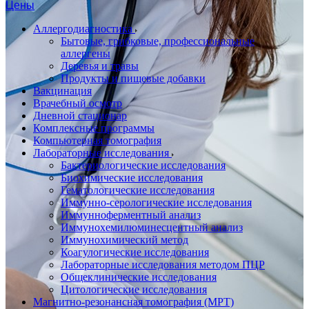
Цены
Аллергодиагностика
Бытовые, грибковые, профессиональные
аллергены
Деревья и травы
Продукты и пищевые добавки
Вакцинация
Врачебный осмотр
Дневной стационар
Комплексные программы
Компьютерная томография
Лабораторные исследования
Бактериологические исследования
Биохимические исследования
Гематологические исследования
Иммунно-серологические исследования
Иммунноферментный анализ
Иммунохемилюминесцентный анализ
Иммунохимический метод
Коагулогические исследования
Лабораторные исследования методом ПЦР
Общеклинические исследования
Цитологические исследования
Магнитно-резонансная томография (МРТ)